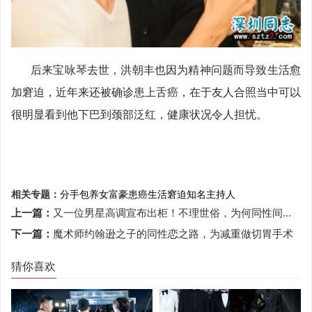
后来宝咏琴去世，洪朝丰也因为精神问题而导致生活愈
加窘迫，近年来还被确诊患上舌癌，在于友人合照当中可以
很明显看到他下巴到颈部泛红，健康状况令人担忧。
相关专题：
分手
包养
女富豪
患癌
生活窘迫
知名主持人
上一篇：
又一位男星高调宣布出柜！不理世俗，为何同性间的爱越来越多？
下一篇：
魔术师约翰逊之子的同性恋之路，为减重做切胃手术
猜你喜欢