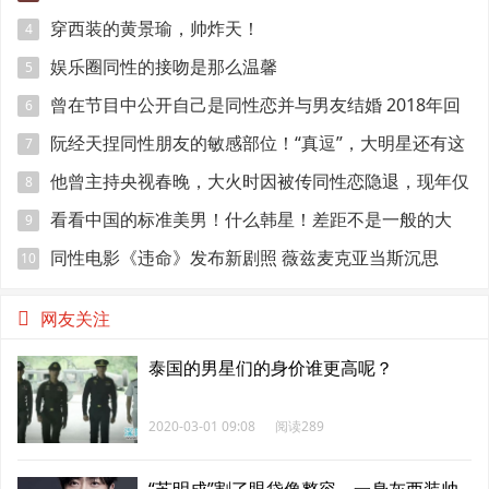
穿西装的黄景瑜，帅炸天！
4
娱乐圈同性的接吻是那么温馨
5
曾在节目中公开自己是同性恋并与男友结婚 2018年回
6
归TVB
阮经天捏同性朋友的敏感部位！“真逗”，大明星还有这
7
种爱好
他曾主持央视春晚，大火时因被传同性恋隐退，现年仅
8
49满头白发
看看中国的标准美男！什么韩星！差距不是一般的大
9
同性电影《违命》发布新剧照 薇兹麦克亚当斯沉思
10
网友关注
泰国的男星们的身价谁更高呢？
2020-03-01 09:08
阅读289
“苏明成”割了眼袋像整容，一身灰西装帅