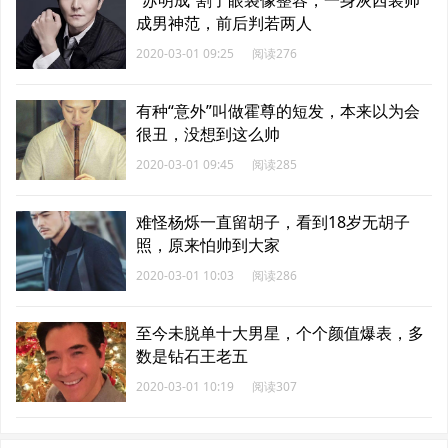
成男神范，前后判若两人
2020-03-01 09:25
阅读276
有种“意外”叫做霍尊的短发，本来以为会
很丑，没想到这么帅
2020-03-01 09:45
阅读285
难怪杨烁一直留胡子，看到18岁无胡子
照，原来怕帅到大家
2020-03-01 10:03
阅读286
至今未脱单十大男星，个个颜值爆表，多
数是钻石王老五
2020-03-01 10:19
阅读307