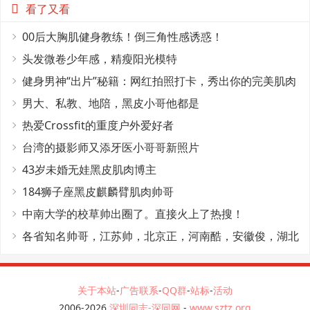
看了又看
00后大胸肌健身教练！倒三角性感诱惑！
头发微卷少年感，精瘦阳光模特
健身男神“出片”秘籍：网红拍照打卡，秀出你的完美肌肉
线条！
男大、私教、地陪，黑皮小哥他都是
热爱Crossfit的重度户外爱好者
台湾的摄影师又添牙医小哥哥新照片
43岁未婚无娃黑皮肌肉博主
184狮子座黑皮麒麟臂肌肉帅哥
中南大学的校草帅出圈了。直接火上了热搜！
各省知名帅哥，江苏帅，北京正，河南酷，安徽俊，湖北
秀东北多
关于本站
-
广告联系
-
QQ群
-
站标
-
活动
2006-2026
深圳同志-深同网
-
www.sztz.org