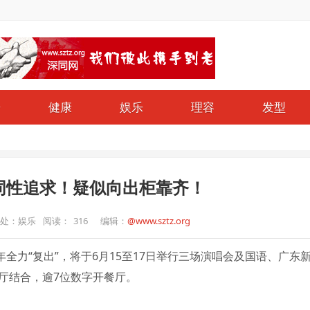
哥
健康
娱乐
理容
发型
同性追求！疑似向出柜靠齐！
处：娱乐
阅读：
316
编辑：
@www.sztz.org
全力“复出”，将于6月15至17日举行三场演唱会及国语、广东
厅结合，逾7位数字开餐厅。