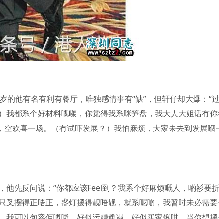
岁的他有名有利有餐厅，唯独感情事有“缺”，但轩仔却大爆：“
）我都系个好材料嘅㗎，你觉得我系咪笋盘，我大人大姐话冇你
兴，空欢喜一场。（冇试吓发展？）我怕麻烦，大家未去到发展嗰
他先反问说：“你都应该Feel到？我系个好麻烦嘅人，啲衫要
只叉摆得正唔正，盏灯摆得靓唔靓，就系呢啲，我暂时未必需要
，我可以包容佢嘅嘢，好似污糟邋遢，好似买家俬咁，当你想摆