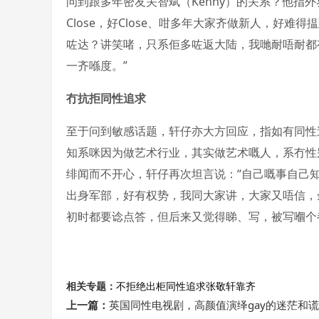
问到跟多年密友关智斌（Kenny）的关系？他指外
Close，好Close、咁多年大家齐做新人，好
咗达？讲笑啫，只系佢多咗返大陆，我哋耐唔耐都
一齐喺度。”
冇抗拒同性追求
至于问到敏感话题，轩仔亦大方回应，指如有同性追
知系咪因为做艺术行业，其实做艺术嘅人，系冇性
绯闻而不开心，轩仔再次坦言说：“自己嘅事自己
出身军部，好有权势，我同大家讲，大家又唔信，
初时都要谂点答，但后来又觉得睇、写，被写嗰个
相关专题：
不拒绝
出柜
同性追求
张敬轩
靠齐
上一篇：
英国同性电视剧，高颜值演绎gay的迷茫和