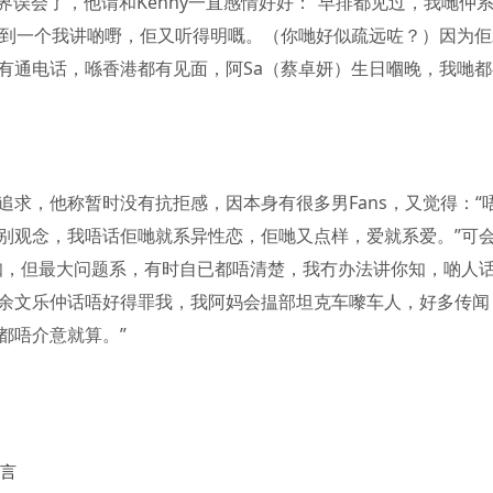
界误会了，他谓和Kenny一直感情好好：“早排都见过，我哋仲
难得揾到一个我讲啲嘢，佢又听得明嘅。（你哋好似疏远咗？）因为
有通电话，喺香港都有见面，阿Sa（蔡卓妍）生日嗰晚，我哋都
求，他称暂时没有抗拒感，因本身有很多男Fans，又觉得：“
别观念，我唔话佢哋就系异性恋，佢哋又点样，爱就系爱。”可
知，但最大问题系，有时自已都唔清楚，我冇办法讲你知，啲人
余文乐仲话唔好得罪我，我阿妈会揾部坦克车嚟车人，好多传闻
都唔介意就算。”
谎言