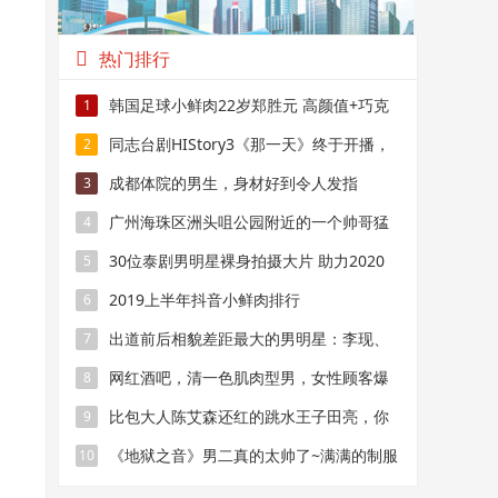
热门排行
韩国足球小鲜肉22岁郑胜元 高颜值+巧克
1
力腹肌帅气场上
同志台剧HIStory3《那一天》终于开播，
2
但这颜值没啥看点
成都体院的男生，身材好到令人发指
3
广州海珠区洲头咀公园附近的一个帅哥猛
4
男烤肉摊
30位泰剧男明星裸身拍摄大片 助力2020
5
泰国乳腺癌粉红丝带
2019上半年抖音小鲜肉排行
6
出道前后相貌差距最大的男明星：李现、
7
胡一天、王一博、肖战上榜
网红酒吧，清一色肌肉型男，女性顾客爆
8
满
比包大人陈艾森还红的跳水王子田亮，你
9
还记得吗？
《地狱之音》男二真的太帅了~满满的制服
10
youhuo呀~