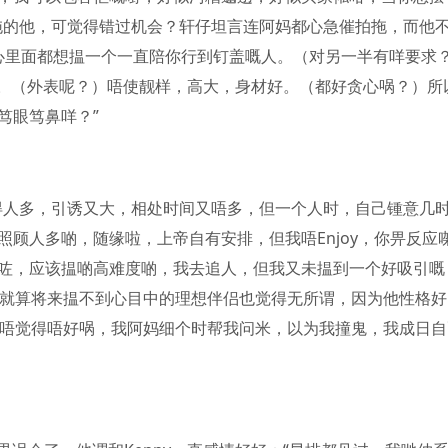
拖的他，可觉得错过机会？轩仔坦言连阿妈都心急催拍拖，而他
“心里面都想揾一个一直陪你行到钉盖嘅人。（对另一半有咩要求
我。（外表呢？）唔使靓样，高大，身材好。（都好贪心㖞？）所
笃眼笃鼻咩？”
得人多，引诱又大，相处时间又唔多，但一个人时，自己锺意几
顾人多啲，随缘啦，上帝自有安排，但我唔Enjoy，你畀反应
咗，应该揾啲高难度啲，我去追人，但我又未揾到一个好吸引嘅
，就算将来揾不到心目中的理想伴侣也觉得无所谓，因为他性格好
人唔觉得唔好㖞，我阿妈细个时帮我问米，以为我撞鬼，我成日自