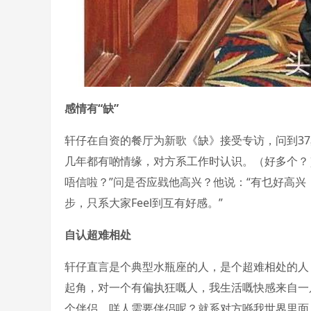
感情有“缺”
轩仔在自资的餐厅为新歌《缺》接受专访，问到37
几年都有啲情缘，对方系工作时认识。（好多个？
唔信啦？”问是否应戥他高兴？他说：“有乜好高
步，只系大家Feel到互有好感。”
自认超难相处
轩仔直言是个典型水瓶座的人，是个超难相处的人，
起角，对一个有偏执狂嘅人，我生活嘅快感来自一
个伴侣，咩人需要伴侣呢？就系对方喺我世界里面