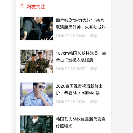
网友关注
四位韩剧“魅力大叔”，南宫
珉演腹黑好帅，朱智勋成熟
男人味爆棚
2020-03-18 09:48
阅读
286
187cm韩国长腿特战员！靠
拳击打造搓衣板腹肌
2020-03-26 08:57
阅读
287
2020泰国视帝视后新鲜出
炉，恭喜Mario和Mai姨
2020-03-18 10:04
阅读
295
韩国艺人朴叙俊最新代言宣
传照曝光