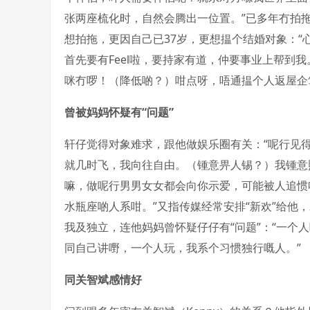
张两座梳化时，自然会腾出一位置。”已多年冇拍
想拍拖，更因自己已37岁，更想揾个结婚对象：
首先要有Feel啦，要持家有道，仲要事业上帮到
咪冇啰！（降低啲？）咁点呀，唔通揾个人返屋企
曾被妈妈怀疑有“问题”
轩仔觉得对象难求，跟他做娱乐圈有关：“呢行见
就几时飞，我向往自由。（锺意畀人锡？）我锺意照
嘛，做呢行男男女女都会向你示爱，可能被人追惯
水瓶座啲人系咁。”又指传媒经常安排“新欢”给他
我及独立，连他妈妈曾怀疑仔仔有“问题”：“一个
同自己讲嘢，一个人玩，我系个习惯独行嘅人。”
同关智斌感情好