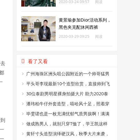
2020-03-24 09:57
阅读
313
黄景瑜参加Dior活动系列，
黑色夹克配休闲西裤
2020-03-29 09:25
阅读
315
看了又看
过去
都
广州海珠区洲头咀公园附近的一个帅哥猛男
一
烤肉摊
平头哥李现最新10个造型欣赏，直接帅到飞
起
30位泰剧男明星裸身拍摄大片 助力2020泰
国乳腺癌粉红丝带
潘玮柏牛仔外套造型，嘻哈风十足，照着穿
你也能变成潮流范
毕雯珺也是一枚充满忧郁气质男孩啊！满满
折到
的沉稳气质，尽显绅士
做成熟男人，就别只穿T恤了，学王凯这样
一
穿，立马帅气又有型
黄轩寸头造型演绎硬汉风，秋季大片来袭，
一