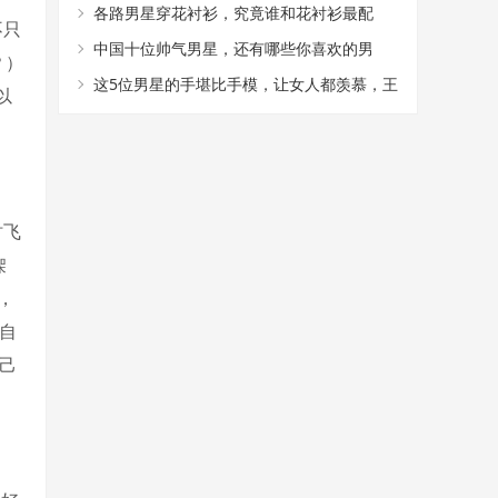
时尚与复古并存
各路男星穿花衬衫，究竟谁和花衬衫最配
不只
中国十位帅气男星，还有哪些你喜欢的男
？）
星，进来讨论一下吧！
这5位男星的手堪比手模，让女人都羡慕，王
以
凯果断上榜
时飞
㗎
，
自
己